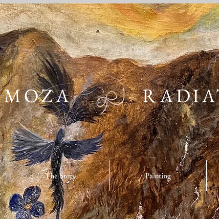
IMOZA
RADIA
The Story
Painting