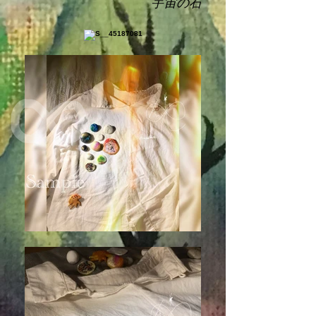
​宇宙の石