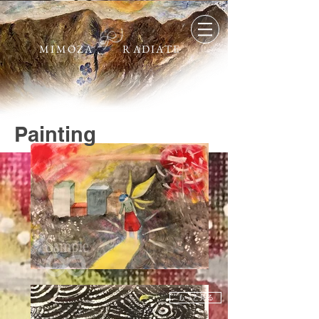
MIMOZA
RADIATE
​Painting
もっと見る